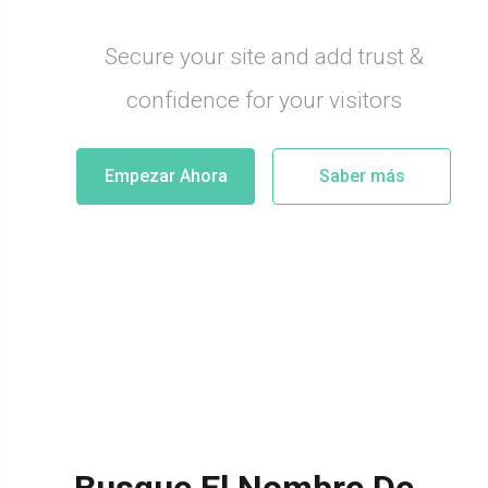
Hosting make your
business start less
than 1 minute!
Ratin Wordpress Hosting Powered by
SSD,NVME Disk
Empezar Ahora
Saber más