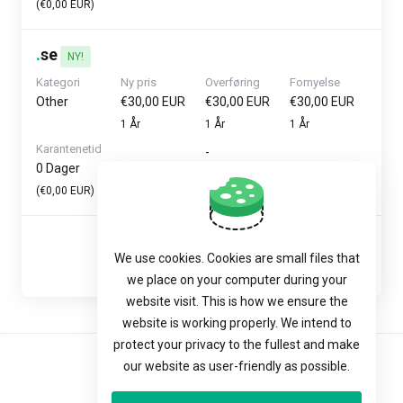
(€0,00 EUR)
.
se
NY!
Kategori
Ny pris
Overføring
Fornyelse
Other
€30,00 EUR
€30,00 EUR
€30,00 EUR
1 År
1 År
1 År
Karantenetid
-
0 Dager
(€0,00 EUR)
Vis
oppføringer
We use cookies. Cookies are small files that
Forrige
1
Neste
we place on your computer during your
website visit. This is how we ensure the
website is working properly. We intend to
protect your privacy to the fullest and make
our website as user-friendly as possible.
Norwegian